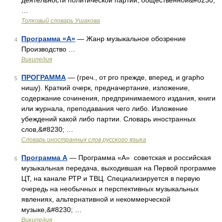
деятельности политической партии, общественной&#8230;
…
Толковый словарь Ушакова
Программа «А»
— Жанр музыкальное обозрение
4
Производство …
Википедия
ПРОГРАММА
— (греч., от pro прежде, вперед, и grapho
5
нишу). Краткий очерк, предначертание, изложение,
содержание сочинения, предпринимаемого издания, книги
или журнала, преподавания чего либо. Изложение
убеждений какой либо партии. Словарь иностранных
слов,&#8230; …
Словарь иностранных слов русского языка
Программа А
— Программа «А» советская и российская
6
музыкальная передача, выходившая на Первой программе
ЦТ, на канале РТР и ТВЦ. Специализируется в первую
очередь на необычных и перспективных музыкальных
явлениях, альтернативной и некоммерческой
музыке,&#8230; …
Википедия