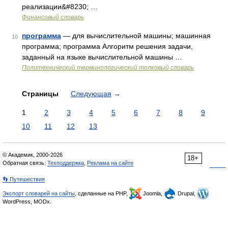
реализации&#8230; …
Финансовый словарь
программа
— для вычислительной машины; машинная
10
программа; программа Алгоритм решения задачи,
заданный на языке вычислительной машины …
Политехнический терминологический толковый словарь
Страницы
Следующая
→
1
2
3
4
5
6
7
8
9
10
11
12
13
© Академик, 2000-2026
18+
Обратная связь:
Техподдержка
,
Реклама на сайте
👣 Путешествия
Экспорт словарей на сайты
, сделанные на PHP,
Joomla,
Drupal,
WordPress, MODx.